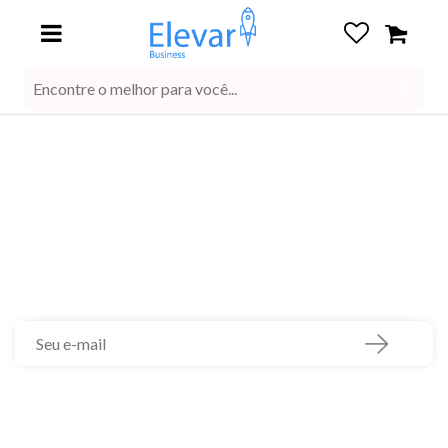
0
blog
Quer receber nossas ofertas?
Cadastre-se e
comece a recebê-las!
Minha Conta